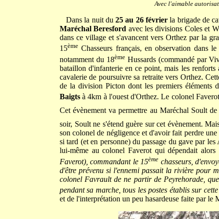
Avec l'aimable autorisa
Dans la nuit du
25 au 26 février
la brigade de c
Maréchal Beresford
avec les divisions Coles et W
dans ce village et s'avancent vers Orthez par la g
ème
15
Chasseurs français, en observation dans le 
ème
notamment du 18
Hussards (commandé par Vivian
bataillon d'infanterie en ce point, mais les renfor
cavalerie de poursuivre sa retraite vers Orthez. Cet
de la division Picton dont les premiers éléments d
Baigts
à 4km à l'ouest d'Orthez. Le colonel Faver
Cet évènement va permettre au Maréchal Soult de
soir, Soult ne s'étend guère sur cet évènement. Ma
son colonel de négligence et d'avoir fait perdre un
si tard (et en personne) du passage du gave par les 
lui-même au colonel Faverot qui dépendait alors 
ème
Faverot), commandant le 15
chasseurs, d'envoye
d'être prévenu si l'ennemi passait la rivière pour 
colonel Favrault de ne partir de Peyrehorade, qu
pendant sa marche, tous les postes établis sur cette 
et de l'interprétation un peu hasardeuse faite par le