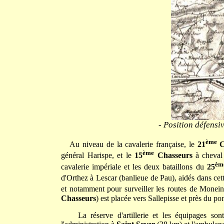
- Position défensi
ème
Au niveau de la cavalerie française, le
21
C
ème
général Harispe, et le
15
Chasseurs
à cheval
èm
cavalerie impériale et les deux bataillons du
25
d'Orthez à Lescar (banlieue de Pau), aidés dans cet
et notamment pour surveiller les routes de Monein
Chasseurs
) est placée vers Sallepisse et près du po
La réserve d'artillerie et les équipages so