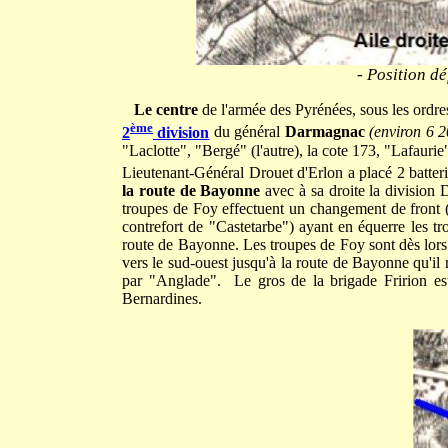
- Position dé
Le centre
de l'armée des Pyrénées, sous les ordr
ème
2
division
du général
Darmagnac
(environ 6 
"Laclotte", "Bergé" (l'autre), la cote 173, "Lafauri
Lieutenant-Général Drouet d'Erlon a placé 2 batterie
la route de Bayonne
avec à sa droite la division
troupes de Foy effectuent un changement de front (a
contrefort de "Castetarbe") ayant en équerre les t
route de Bayonne. Les troupes de Foy sont dès lors 
vers le sud-ouest jusqu'à la route de Bayonne qu'il
par "Anglade". Le gros de la brigade Fririon est
Bernardines.