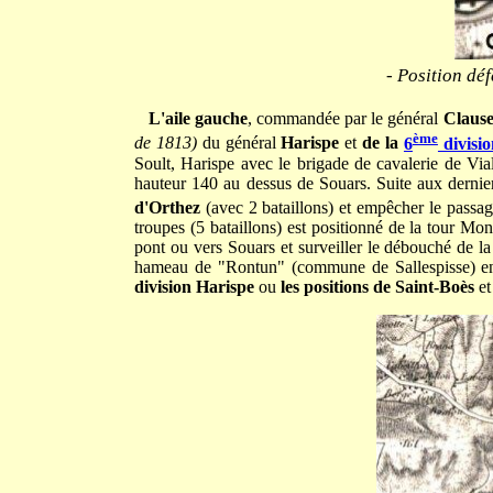
- Position dé
L'aile gauche
, commandée par le général
Clause
ème
de 1813)
du général
Harispe
et
de la
6
divisio
Soult, Harispe avec le brigade de cavalerie de Vial 
hauteur 140 au dessus de Souars.
Suite aux dernie
d'Orthez
(avec 2 bataillons) et empêcher le passa
troupes (5 bataillons) est positionné de la tour Mo
pont ou vers Souars et surveiller le débouché de la
hameau de "Rontun" (commune de Sallespisse) ent
division Harispe
ou
les positions de Saint-Boès
et