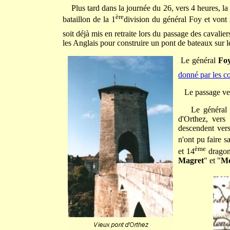
Plus tard dans la journée du 26, vers 4 heures, la 
ère
bataillon de la 1
division du général Foy et vont 
soit déjà mis en retraite lors du passage des cavalie
les Anglais pour construire un pont de bateaux sur l
Le général
Fo
donné par les c
Le passage vers
Le général 
d'Orthez, vers
descendent vers
n'ont pu faire s
ème
et 14
dragons
Magret
" et "
Mo