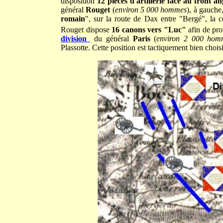
disposition
12 pièces d'artillerie face au front an
général
Rouget
(
environ 5 000 hommes
), à gauche,
romain
", sur la route de Dax entre "Bergé", la c
Rouget dispose
16 canons vers "Luc"
afin de pr
division
du général
Paris
(
environ 2 000 hom
Plassotte. Cette position est tactiquement bien chois