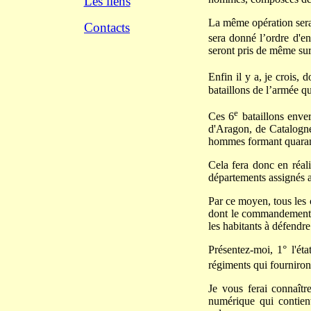
Les liens
La même opération sera f
Contacts
sera donné l’ordre d'en
seront pris de même su
Enfin il y a, je crois,
bataillons de l’armée qu
e
Ces 6
bataillons enver
d'Aragon, de Catalogn
hommes formant quarante
Cela fera donc en réa
départements assignés a
Par ce moyen, tous les 
dont le commandement s
les habitants à défendre 
Présentez-moi, 1° l'ét
régiments qui fourniron
Je vous ferai connaîtr
numérique qui contient