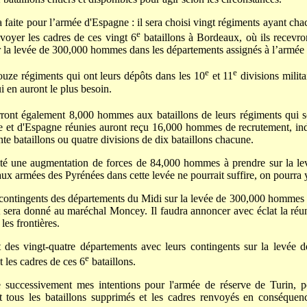
aite pour l’armée d'Espagne : il sera choisi vingt régiments ayant chacu
e
voyer les cadres de ces vingt 6
bataillons à Bordeaux, où ils recev
r la levée de 300,000 hommes dans les départements assignés à l’armée
e
e
 douze régiments qui ont leurs dépôts dans les 10
et 11
divisions milita
i en auront le plus besoin.
ront également 8,000 hommes aux bataillons de leurs régiments qui so
e et d'Espagne réunies auront reçu 16,000 hommes de recrutement, i
 bataillons ou quatre divisions de dix bataillons chacune.
lité une augmentation de forces de 84,000 hommes à prendre sur la l
ux armées des Pyrénées dans cette levée ne pourrait suffire, on pourra y
contingents des départements du Midi sur la levée de 300,000 hommes et
era donné au maréchal Moncey. Il faudra annoncer avec éclat la réunion
les frontières.
at des vingt-quatre départements avec leurs contingents sur la levée
e
t les cadres de ces 6
bataillons.
e successivement mes intentions pour l'armée de réserve de Turin, po
 tous les bataillons supprimés et les cadres renvoyés en conséquenc