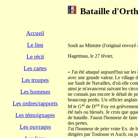
Bataille d'Orth
Accueil
Le lieu
Soult au Ministre (l'original envoyé
Hagetmau, le 27 févier,
Le récit
Les cartes
« J'ai été attaqué aujourd'hui sur le
avec une grande valeur. Le village de 
Les troupes
sur Sault de Navailles, d'où elle con
ainsi je m'avancerai suivant les circ
Les hommes
ne connais pas encore le détail de pe
beaucoup perdu. Un officier anglais p
Les ordres/rapports
al
on
M le G
de D
Foy est grièvement
été tués ou blessés. Je crois que qqu
Les témoignages
de bataille. J'aurai l'honneur de fair
des pertes.
Les ouvrages
J'ai l'honneur de prier votre Ex. de 
dirigées par Toulouse et Auch, ou p