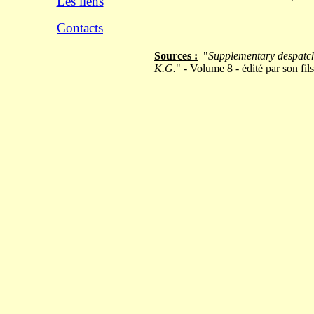
Les liens
Contacts
Sources :
"
Supplementary despatch
K.G.
" - Volume 8 - édité par son fil